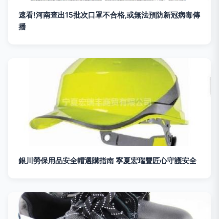
速看!河南查出15批次口罩不合格,或無法預防新冠病毒傳
播
銀川勞保用品安全帽選購指南 寧夏宏瑞豐匠心守護安全