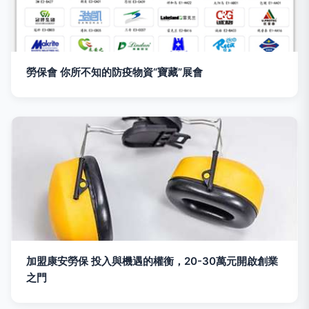
勞保會 你所不知的防疫物資“寶藏”展會
加盟康安勞保 投入與機遇的權衡，20-30萬元開啟創業
之門