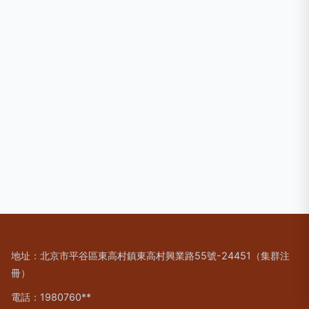
地址：北京市平谷區東高村鎮東高村興業路55號-24451（集群注
冊）
電話：1980760**