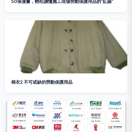
50張漫畫，輕松讀懂施工現場勞動保護用品的“紅線”
棉衣2 不可或缺的勞動保護用品