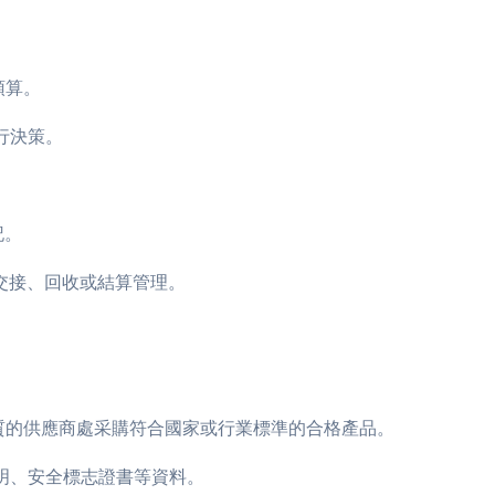
預算。
行決策。
記。
品交接、回收或結算管理。
。
資質的供應商處采購符合國家或行業標準的合格產品。
證明、安全標志證書等資料。