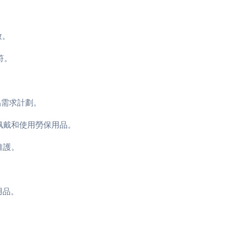
放。
符。
品需求計劃。
確佩戴和使用勞保用品。
維護。
用品。
。