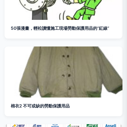
50張漫畫，輕松讀懂施工現場勞動保護用品的“紅線”
棉衣2 不可或缺的勞動保護用品