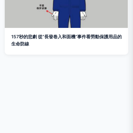
157秒的悲劇 從“長發卷入和面機”事件看勞動保護用品的
生命防線