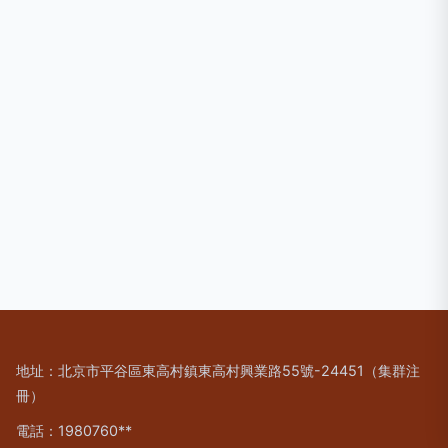
地址：北京市平谷區東高村鎮東高村興業路55號-24451（集群注
冊）
電話：1980760**