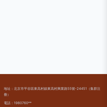
地址：北京市平谷區東高村鎮東高村興業路55號-24451（集群注
冊）
電話：1980760**