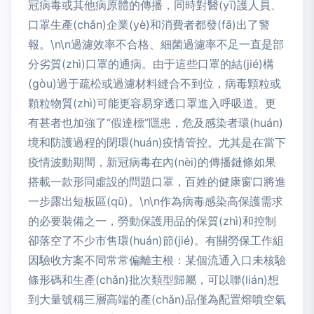
冠病毒或其他病原體的傳播，同時對醫(yī)護人員、
口罩生產(chǎn)企業(yè)和消費者都發(fā)出了警
報。\n\n過濾效率不合格、細菌過濾率不足一直是部
分劣質(zhì)口罩的通病。由于這些口罩的結(jié)構
(gòu)過于疏松或過濾材料縫合不到位，病毒顆粒或
顆粒物質(zhì)可能更容易穿透口罩進入呼吸道。更
有甚者也加強了“假達標”隱患，危及感染者環(huán)
境和防護過程的閉環(huán)疫情管控。尤其是在當下
疫情波動期間，新冠病毒在內(nèi)的傳播鏈條如果
搭載一款形同虛設的問題口罩，百姓的健康窗口將進
一步露出短板區(qū)。\n\n作為病毒感染高保護需求
的必要裝備之一，勞動保護用品的保質(zhì)和控制
卻落空了不少市售環(huán)節(jié)。有關勞保工作組
因驗收方案不同常常偏離主根：某個流通入口未核驗
條形碼和生產(chǎn)批次類型歸屬，可以聯(lián)想
到大量號稱三層高端的產(chǎn)品僅為配置熔噴空氣