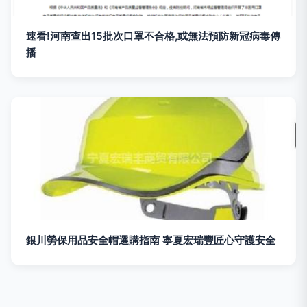
速看!河南查出15批次口罩不合格,或無法預防新冠病毒傳
播
銀川勞保用品安全帽選購指南 寧夏宏瑞豐匠心守護安全