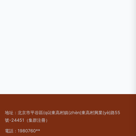
地址：北京市平谷區(qū)東高村鎮(zhèn)東高村興業(yè)路55
號-24451（集群注冊）
電話：1980760**