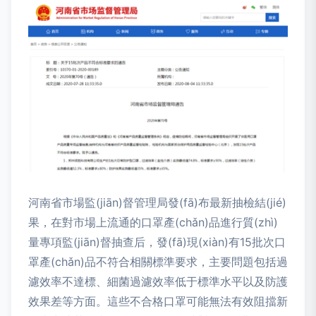
河南省市場監(jiān)督管理局發(fā)布最新抽檢結(jié)
果，在對市場上流通的口罩產(chǎn)品進行質(zhì)
量專項監(jiān)督抽查后，發(fā)現(xiàn)有15批次口
罩產(chǎn)品不符合相關標準要求，主要問題包括過
濾效率不達標、細菌過濾效率低于標準水平以及防護
效果差等方面。這些不合格口罩可能無法有效阻擋新