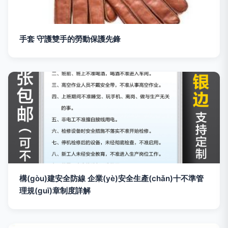
手套 守護雙手的勞動保護先鋒
構(gòu)建安全防線 企業(yè)安全生產(chǎn)十不準管
理規(guī)章制度詳解