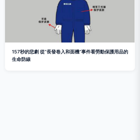
157秒的悲劇 從“長發卷入和面機”事件看勞動保護用品的
生命防線