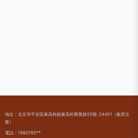
地址：北京市平谷區東高村鎮東高村興業路55號-24451（集群注
冊）
電話：1980760**